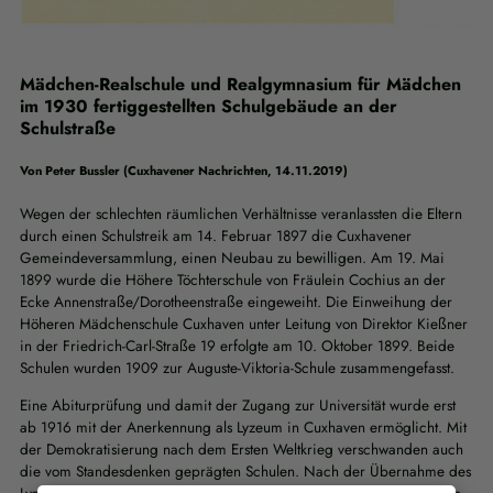
Mädchen-Realschule und Realgymnasium für Mädchen
im 1930 fertiggestellten Schulgebäude an der
Schulstraße
Von Peter Bussler (Cuxhavener Nachrichten, 14.11.2019)
Wegen der schlechten räumlichen Verhältnisse veranlassten die Eltern
durch einen Schulstreik am 14. Februar 1897 die Cuxhavener
Gemeindeversammlung, einen Neubau zu bewilligen. Am 19. Mai
1899 wurde die Höhere Töchterschule von Fräulein Cochius an der
Ecke Annenstraße/Dorotheenstraße eingeweiht. Die Einweihung der
Höheren Mädchenschule Cuxhaven unter Leitung von Direktor Kießner
in der Friedrich-Carl-Straße 19 erfolgte am 10. Oktober 1899. Beide
Schulen wurden 1909 zur Auguste-Viktoria-Schule zusammengefasst.
Eine Abiturprüfung und damit der Zugang zur Universität wurde erst
ab 1916 mit der Anerkennung als Lyzeum in Cuxhaven ermöglicht. Mit
der Demokratisierung nach dem Ersten Weltkrieg verschwanden auch
die vom Standesdenken geprägten Schulen. Nach der Übernahme des
Lyzeums durch den Hamburger Staat 1924 hieß die Schule Mädchen-