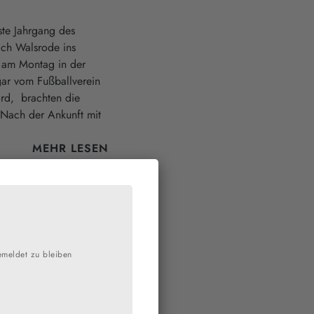
ste Jahrgang des
ach Walsrode ins
 am Montag in der
gar vom Fußballverein
rd, brachten die
 Nach der Ankunft mit
MEHR LESEN
emeldet zu bleiben
e