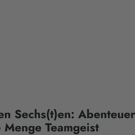
en Sechs(t)en: Abenteue
e Menge Teamgeist