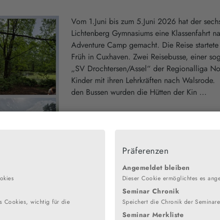
Vom 1.Juni bis zum 5.Juni 2026 hat der sech
Lichtenberg Gymnasiums eine Klassenfahrt n
Adventure Camp gemacht. Die Reise startete
Früh in Cuxhaven. Zwei Reisebusse, einer so
„SV Drochtersen/Assel“ der Regionalliga No
Kinder mit ihren Lehrkräften nach Walsrode.
den Bussen wurden die Hütten der Kin ...
Präferenzen
Angemeldet bleiben
okies
Dieser Cookie ermöglichtes es ang
Seminar Chronik
 Cookies, wichtig für die
Speichert die Chronik der Seminar
Seminar Merkliste