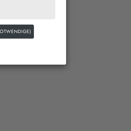
n seine eigenen
hpublikum präsentiert.
Deines eigenen
sentation auf einem
 wenn ihr Ideen oder
 auf Euch,