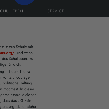
SCHULLEBEN
SERVICE
assissmus Schule mit
mus.org/
) und wenn
t des Schullebens zu
tige für dich.
gung mit dem Thema
 von Zivilcourage
u politische Haltung
n möchtest. In dieser
d gemeinsame Aktionen
, dass das LiG kein
renzung ist. Ich stehe