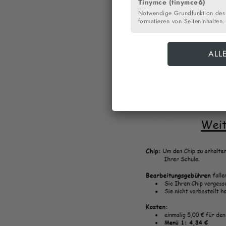
Tinymce (tinymce6)
x-Flyer
Notwendige Grundfunktion des
Größe: 233
formatieren von Seiteninhalten.
kB
MensaMax-Flye