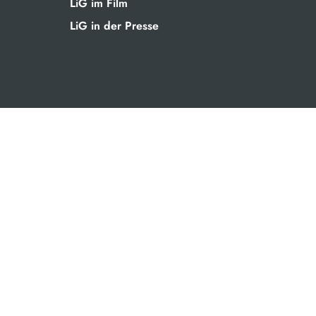
LiG im Film
LiG in der Presse
SERVICE
Anmeldung
Formulare
Kalender