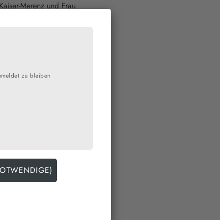
Kaiser-Merenz und Frau
emeldet zu bleiben
rdgeschoss
e
0 Uhr besetzt.