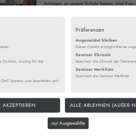
Anliegen an unsere Schule haben, sind Frau 
Dafner im Sekretariat.
Das Sekretariat erreichen Sie
Präferenzen
telefonisch (04721/74-54-0),
u Dafner
per Mail (lig@schule.kreis-cux.de),
Angemeldet bleiben
per Fax (0 47 21 / 74 54-54)
okies
Dieser Cookie ermöglichtes es ang
oder persönlich (in der Bauphase im E
Seminar Chronik
Klassentrakt).
 Cookies, wichtig für die
Speichert die Chronik der Seminar
Seminar Merkliste
In der Regel ist das Sekretariat Mo-Fr ab 7:3
Speichert die Seminar Merkliste
 CMS Systems zum bearbeiten und