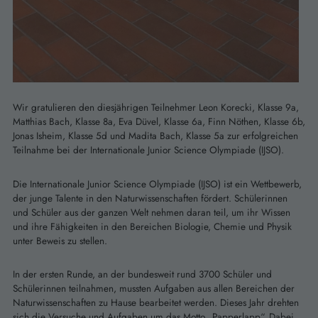
Wir gratulieren den diesjährigen Teilnehmer Leon Korecki, Klasse 9a,
Matthias Bach, Klasse 8a, Eva Düvel, Klasse 6a, Finn Nöthen, Klasse 6b,
Jonas Isheim, Klasse 5d und Madita Bach, Klasse 5a zur erfolgreichen
Teilnahme bei der Internationale Junior Science Olympiade (IJSO).
Die Internationale Junior Science Olympiade (IJSO) ist ein Wettbewerb,
der junge Talente in den Naturwissenschaften fördert. Schülerinnen
und Schüler aus der ganzen Welt nehmen daran teil, um ihr Wissen
und ihre Fähigkeiten in den Bereichen Biologie, Chemie und Physik
unter Beweis zu stellen.
In der ersten Runde, an der bundesweit rund 3700 Schüler und
Schülerinnen teilnahmen, mussten Aufgaben aus allen Bereichen der
Naturwissenschaften zu Hause bearbeitet werden. Dieses Jahr drehten
sich die Versuche und Aufgaben um das Motto „Papperlapp“. Dabei