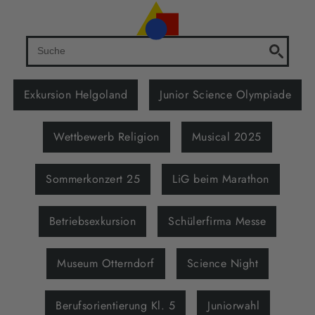
Exkursion Helgoland
Junior Science Olympiade
Wettbewerb Religion
Musical 2025
Sommerkonzert 25
LiG beim Marathon
Betriebsexkursion
Schülerfirma Messe
Museum Otterndorf
Science Night
Berufsorientierung Kl. 5
Juniorwahl