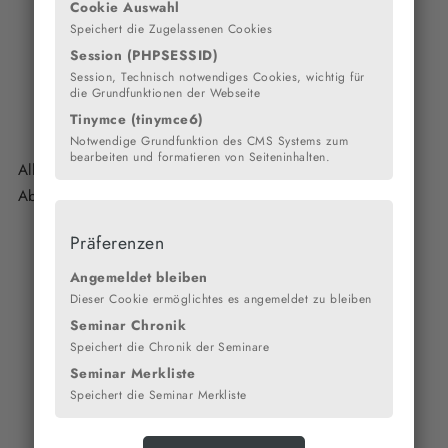
diverse EDV-Geräte beschaffen,
Cookie Auswahl
zur Modernisierung der Beschallungsanlage der Aula
Speichert die Zugelassenen Cookies
beitragen,
Session (PHPSESSID)
die Segel- AG der Schule mit der Beschaffung von 2
Session, Technisch notwendiges Cookies, wichtig für
Optimisten unterstützen,
die Grundfunktionen der Webseite
den neuen Pausenhof mitgestalten.
Tinymce (tinymce6)
Notwendige Grundfunktion des CMS Systems zum
bearbeiten und formatieren von Seiteninhalten.
Alljährlich zeichnet der Ehemaligenverein die besten
Abiturientinnen und Abiturienten unserer Schule aus.
Präferenzen
Angemeldet bleiben
Dieser Cookie ermöglichtes es angemeldet zu bleiben
Seminar Chronik
Speichert die Chronik der Seminare
Seminar Merkliste
Speichert die Seminar Merkliste