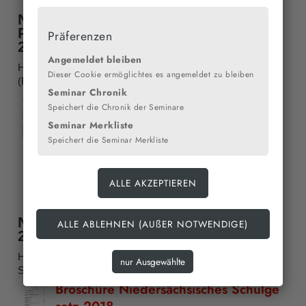
Niedersächsisches
Personalvertretungsgesetz (Fassung
Präferenzen
2007)
Angemeldet bleiben
Hier erhalten Sie Niedersächsischen Personalgesetz
Dieser Cookie ermöglichtes es angemeldet zu bleiben
(Fassung 2007) als downloadbare Datei.
Seminar Chronik
NPersVG_2
Speichert die Chronik der Seminare
007.pdf
Seminar Merkliste
Größe: 351 kB
Speichert die Seminar Merkliste
Niedersächsisches Schulgesetz Juli
2018
Hier finden Sie eine Broschüre zum Niedersächsischen
Schulgesetz (2018) als downloadbare Datei.
Broschüre Niedersächsisches Schulge
setz 2018