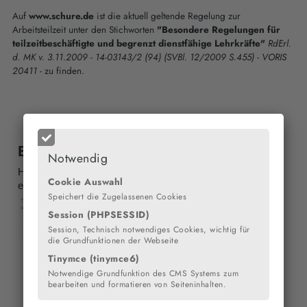
Auf
www.schure.de
ist die aktuell geltende Regelung zur
Arbeitsteilzeit unter den Stichworten
"Besondere Regelungen für
teilzeitbeschäftigte und begrenzt dienstfähige Lehrkräfte"
RdErl.
d. MK v. 3.11.2009 - 14-03143/2 (94) (SVBl. 12/2009 S.455) - VORIS
20411
- zu finden.
Eigenverantwortliche Schule
Notwendig
Hier erhalten Sie die downloadbare Datei für die
Cookie Auswahl
eigenverantwortliche Schule.
Speichert die Zugelassenen Cookies
Eigenverantwortliche_Schule_Einfueh
Session (PHPSESSID)
___B1.pdf
Session, Technisch notwendiges Cookies, wichtig für
Größe: 39 kB
die Grundfunktionen der Webseite
Tinymce (tinymce6)
Notwendige Grundfunktion des CMS Systems zum
bearbeiten und formatieren von Seiteninhalten.