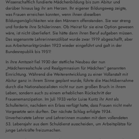
Wissenschaftlich fundierte Mädchenbildung bis zum Abitur und
darüber hinaus lag ihr am Herzen. Ihr eigener Bildungsweg zeigte,
was Frauen erreichen konnten, wenn ihnen dieselben
Bildungsmöglichkeiten wie den Männern offenstanden. Sie war streng
und forderte ihre Schülerinnen. Ob Heirat für sie eine Option gewesen
wäre, ist nicht überliefert. Sie hätte dann ihren Beruf aufgeben müssen.
Das sogenannte Lehrerinnenzölibat wurde zwar 1919 abgeschafft, aber
aus Arbeitsmarktgründen 1923 wieder eingeführt und galt in der
Bundesrepublik bis 1951!
In ihre Amtszeit fiel 1930 der stattliche Neubau der nun
„Mädchenrealschule und Realgymnasium für Mädchen“ genannten
Einrichtung. Während die Weiterentwicklung zu einer Vollanstalt mit
Abitur ganz in ihrem Sinne geplant wurde, führte die Machtübernahme
durch die Nationalsozialisten nicht nur zum großen Bruch in ihrem
Leben, sondern auch zu einem erheblichen Rückschritt der
Frauenemanzipation. Im Juli 1933 verlor Luise Kuntz ihr Amt als
Schulleiterin, nachdem ein Erlass verfügt hatte, dass Frauen nicht mehr
Vorgesetzte sein durften. Der nächste Schlag erfolgte 1934.
Unverheiratete Lehrer und Lehrerinnen mussten mit dem vollendeten
53. Lebensjahr aus dem Schuldienst ausscheiden, um Arbeitsplätze für
junge Lehrkräfte freizumachen.