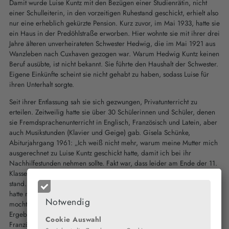
Damit wurde Luise Kuntz mit den Bezügen einer Studienrätin, nicht
einer Schulleiterin, in den vorzeitigen Ruhestand geschickt, erhielt also
nur eine erheblich gekürzte Pension. Kurz zuvor, im Mai 1933, hatte sie
ein Haus in der Predöhlstraße erworben. Hier wohnte sie mit ihrer drei
Jahre älteren unverheirateten Schwester Hedwig, die im Mai 1921 aus
Wanzleben nach Cuxhaven gezogen war. Warum Hedwig Kuntz keinen
Beruf ausübte, ist nicht bekannt. Sie führte den Haushalt der Schwester.
Eigene Einkünfte scheint sie nicht gehabt zu haben, sodass Luise für
ihren Unterhalt sorgte.
Seit ihrer Entlassung sah sie sich gezwungen, Privatunterricht zu
erteilen. Zeitweilig hatte sie über 30 Schülerinnen und Schüler, denen
sie Fremdsprachenunterricht in Englisch, Französisch und Latein, aber
auch Musikstunden (Klavier und Geige) gab. Gisela Schünke,
Abiturjahrgang 1961: „Ich weiß nicht mehr, warum meine Mutter mich
ausgerechnet zu Luise Kuntz geschickt hatte, damit ich bei ihr
Nachhilfestunden nehmen sollte. Fakt war, dass leider am Ende der 11.
Klasse (also 1959) in Französisch ein ,mangelhaft‘ in meinem Zeugnis
stand. Ich wurde trotzdem versetzt, denn das war die einzige 5. Die
hatte mich aber sehr geärgert, weil ich die französische Sprache
Notwendig
mochte. Leider hatte ich keine Ahnung von ihrer Grammatik, und das
Ergebnis der schriftlichen Klassenarbeiten bei unserem
Cookie Auswahl
Französischlehrer Herrn Kittlitz fiel für mich entsprechend aus.