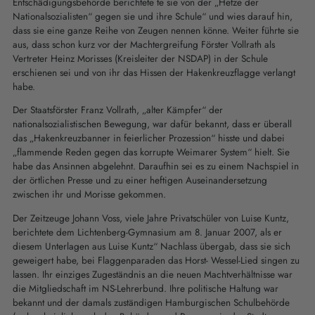
Entschädigungsbehörde berichtete te sie von der „Hetze der
Nationalsozialisten“ gegen sie und ihre Schule“ und wies darauf hin,
dass sie eine ganze Reihe von Zeugen nennen könne. Weiter führte sie
aus, dass schon kurz vor der Machtergreifung Förster Vollrath als
Vertreter Heinz Morisses (Kreisleiter der NSDAP) in der Schule
erschienen sei und von ihr das Hissen der Hakenkreuzflagge verlangt
habe.
Der Staatsförster Franz Vollrath, „alter Kämpfer“ der
nationalsozialistischen Bewegung, war dafür bekannt, dass er überall
das „Hakenkreuzbanner in feierlicher Prozession“ hisste und dabei
„flammende Reden gegen das korrupte Weimarer System“ hielt. Sie
habe das Ansinnen abgelehnt. Daraufhin sei es zu einem Nachspiel in
der örtlichen Presse und zu einer heftigen Auseinandersetzung
zwischen ihr und Morisse gekommen.
Der Zeitzeuge Johann Voss, viele Jahre Privatschüler von Luise Kuntz,
berichtete dem Lichtenberg-Gymnasium am 8. Januar 2007, als er
diesem Unterlagen aus Luise Kuntz“ Nachlass übergab, dass sie sich
geweigert habe, bei Flaggenparaden das Horst- Wessel-Lied singen zu
lassen. Ihr einziges Zugeständnis an die neuen Machtverhältnisse war
die Mitgliedschaft im NS-Lehrerbund. Ihre politische Haltung war
bekannt und der damals zuständigen Hamburgischen Schulbehörde