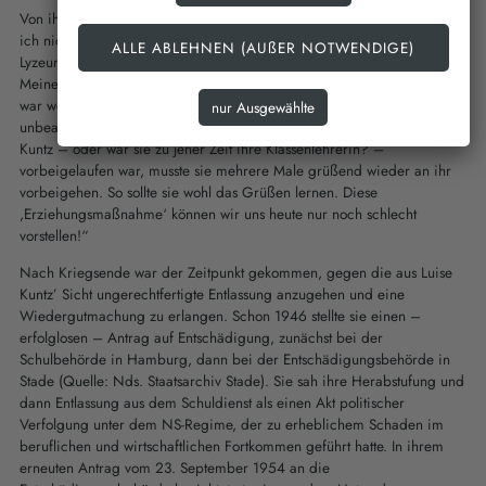
Von ihrer problematischen Situation zu Beginn der 1930er-Jahre wusste
ich nichts. Meine Mutter hätte ja etwas wissen müssen, denn als sie das
Lyzeum für Mädchen besuchte, war Luise Kuntz dort Schulleiterin.
Meine Mutter hatte keine besonders gute Erinnerung an ,Knüdl‘ – das
war wohl ihr Spitzname. Denn nachdem meine Mutter, vielleicht
unbeabsichtigt, auf dem Schulgelände ohne Gruß an der Schulleiterin
Kuntz – oder war sie zu jener Zeit ihre Klassenlehrerin? –
vorbeigelaufen war, musste sie mehrere Male grüßend wieder an ihr
vorbeigehen. So sollte sie wohl das Grüßen lernen. Diese
,Erziehungsmaßnahme‘ können wir uns heute nur noch schlecht
vorstellen!“
Nach Kriegsende war der Zeitpunkt gekommen, gegen die aus Luise
Kuntz’ Sicht ungerechtfertigte Entlassung anzugehen und eine
Wiedergutmachung zu erlangen. Schon 1946 stellte sie einen –
erfolglosen – Antrag auf Entschädigung, zunächst bei der
Schulbehörde in Hamburg, dann bei der Entschädigungsbehörde in
Stade (Quelle: Nds. Staatsarchiv Stade). Sie sah ihre Herabstufung und
dann Entlassung aus dem Schuldienst als einen Akt politischer
Verfolgung unter dem NS-Regime, der zu erheblichem Schaden im
beruflichen und wirtschaftlichen Fortkommen geführt hatte. In ihrem
erneuten Antrag vom 23. September 1954 an die