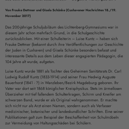
Von Frauke Dettmer und Gisela Schünke (Cuxhavener Nachrichten 18./19.
November 2017)
Das 200-jährige Schuljubiläum des Lichtenberg-Gymnasiums war in
diesem Jahr schon mehrfach Grund, in die Schulgeschichte
zurückzublicken. Mit einer Schulleiterin – Luise Kuntz – haben sich
Frauke Dettmer (bekannt durch ihre Veröffentlichungen zur Geschichte
der Juden in Cuxhaven) und Gisela Schünke besonders befasst und
interessante Details aus dem Leben dieser engagierten Pädagogin, die
104 Jahre alt wurde, aufgetan.
Luise Kuntz wurde 1881 als Tochter des Geheimen Sanitätsrats Dr. Carl
Ludwig Rudolf Kuntz (1833-1914) und seiner Frau Hedwig Auguste
Bauerhorst (1841 - ?) in Wanzleben/Bezirk Magdeburg geboren. Ihr
Vater war dort seit 1868 königlicher Kreisphysikus. Stets im ärmellosen
Überzieher mit tief fallendem Schulterkragen, Schirm und Kneifer am
schwarzen Band, wurde er als Original wahrgenommen. Er machte
sich nicht nur als Arzt einen Namen, sondern auch als Verfasser
medizinischer, botanischer und landeskundlicher Schriften. Eine seiner
Publikationen galt zum Beispiel der Beschaffenheit von Schulmöbeln
zur Vermeidung von Haltungsschäden bei Schülern.