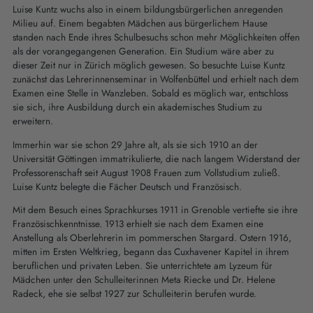
Luise Kuntz wuchs also in einem bildungsbürgerlichen anregenden
Milieu auf. Einem begabten Mädchen aus bürgerlichem Hause
standen nach Ende ihres Schulbesuchs schon mehr Möglichkeiten offen
als der vorangegangenen Generation. Ein Studium wäre aber zu
dieser Zeit nur in Zürich möglich gewesen. So besuchte Luise Kuntz
zunächst das Lehrerinnenseminar in Wolfenbüttel und erhielt nach dem
Examen eine Stelle in Wanzleben. Sobald es möglich war, entschloss
sie sich, ihre Ausbildung durch ein akademisches Studium zu
erweitern.
Immerhin war sie schon 29 Jahre alt, als sie sich 1910 an der
Universität Göttingen immatrikulierte, die nach langem Widerstand der
Professorenschaft seit August 1908 Frauen zum Vollstudium zuließ.
Luise Kuntz belegte die Fächer Deutsch und Französisch.
Mit dem Besuch eines Sprachkurses 1911 in Grenoble vertiefte sie ihre
Französischkenntnisse. 1913 erhielt sie nach dem Examen eine
Anstellung als Oberlehrerin im pommerschen Stargard. Ostern 1916,
mitten im Ersten Weltkrieg, begann das Cuxhavener Kapitel in ihrem
beruflichen und privaten Leben. Sie unterrichtete am Lyzeum für
Mädchen unter den Schulleiterinnen Meta Riecke und Dr. Helene
Radeck, ehe sie selbst 1927 zur Schulleiterin berufen wurde.