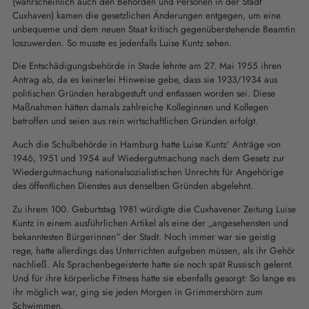
(wahrscheinlich auch den Behörden und Personen in der Stadt
Cuxhaven) kamen die gesetzlichen Änderungen entgegen, um eine
unbequeme und dem neuen Staat kritisch gegenüberstehende Beamtin
loszuwerden. So musste es jedenfalls Luise Kuntz sehen.
Die Entschädigungsbehörde in Stade lehnte am 27. Mai 1955 ihren
Antrag ab, da es keinerlei Hinweise gebe, dass sie 1933/1934 aus
politischen Gründen herabgestuft und entlassen worden sei. Diese
Maßnahmen hätten damals zahlreiche Kolleginnen und Kollegen
betroffen und seien aus rein wirtschaftlichen Gründen erfolgt.
Auch die Schulbehörde in Hamburg hatte Luise Kuntz’ Anträge von
1946, 1951 und 1954 auf Wiedergutmachung nach dem Gesetz zur
Wiedergutmachung nationalsozialistischen Unrechts für Angehörige
des öffentlichen Dienstes aus denselben Gründen abgelehnt.
Zu ihrem 100. Geburtstag 1981 würdigte die Cuxhavener Zeitung Luise
Kuntz in einem ausführlichen Artikel als eine der „angesehensten und
bekanntesten Bürgerinnen“ der Stadt. Noch immer war sie geistig
rege, hatte allerdings das Unterrichten aufgeben müssen, als ihr Gehör
nachließ. Als Sprachenbegeisterte hatte sie noch spät Russisch gelernt.
Und für ihre körperliche Fitness hatte sie ebenfalls gesorgt: So lange es
ihr möglich war, ging sie jeden Morgen in Grimmershörn zum
Schwimmen.