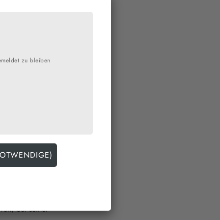
nzert / Auftakt für
emeldet zu bleiben
e
erden. Es gibt wohl nur
Abendroth-Gymnasium
und außerschulischen
rgebnisse dieser Arbeit
rganisiert hatte.
likum gleich zu Beginn
ei diesem Orchester ist,
 kurz nach den Herbstferien
 Konstellation schon gut
ven, bei seiner