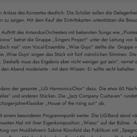
 Anlass des Konzertes deutlich: Die Schüler sollen die Gelegenhei
n zu zeigen. Mit dem Kauf der Eintrittskarten unterstützen die Besu
uftritt des Amandus-Orchesters mit bekannten Songs wie „Pirates
know“ betrat die Gruppe „Singers Project“ unter der Leitung von 
doch mal“ vom Vocal-Ensemble „Wise Guys“ stellte die Gruppe vo
e ‚Wise Guys’ singen das Stück mit fünf männlichen Stimmen. Die
 Deshalb muss das Ergebnis aber nicht weniger gut sein“, verriet 
er den Abend moderierte - mit dem Wissen: Er sollte recht behalten
ß dann der gesamte „LiG Harmonics-Chor“ dazu. Die etwa 60 Nach
t alles“ und anderen Stücken. Die „Jazz Company Cuxhaven“ rundete
ziger-Jahre-Klassiker „House of the rising sun“ ab.
it einem besonderen Programmpunkt weiter. Die LiG-Band stand nä
m zweiten Mal mit ihrer Eigenkomposition „Wieso“ auf der Bühne. 
tung von Musiklehrerin Sabine Rönnfeld das Publikum mit „Spagno