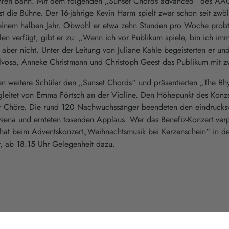
 ihren Bann. Mit dem folgenden „Sunset Chords advanced“ des AAG 
 die Bühne. Der 16-jährige Kevin Harm spielt zwar schon seit zwöl
it einem halben Jahr. Obwohl er etwa zehn Stunden pro Woche prob
en verfügt, gibt er zu: „Wenn ich vor Publikum spiele, bin ich imm
ber nicht. Unter der Leitung von Juliane Kahle begeisterten er un
ilvosa, Anneke Christmann und Christoph Geest das Publikum mit z
en weitere Schüler den „Sunset Chords“ und präsentierten „The Rhy
egleitet von Emma Förtsch an der Violine. Den Höhepunkt des Konz
er Chöre. Die rund 120 Nachwuchssänger beendeten den eindrucks
na und ernteten tosenden Applaus. Wer das Benefiz-Konzert verp
 hat beim Adventskonzert„Weihnachtsmusik bei Kerzenschein“ in der
 ab 18.15 Uhr Gelegenheit dazu.