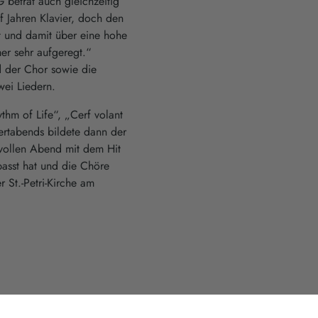
betrat auch gleichzeitig
f Jahren Klavier, doch den
t und damit über eine hohe
er sehr aufgeregt.“
d der Chor sowie die
wei Liedern.
thm of Life“, „Cerf volant
ertabends bildete dann der
vollen Abend mit dem Hit
asst hat und die Chöre
 St.-Petri-Kirche am