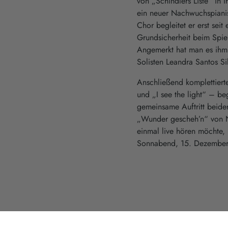
von „Schindlers Liste“ in
ein neuer Nachwuchspianist
Chor begleitet er erst se
Grundsicherheit beim Spiel
Angemerkt hat man es ihm a
Solisten Leandra Santos S
Anschließend komplettiert
und „I see the light“ – b
gemeinsame Auftritt beid
„Wunder gescheh’n“ von Ne
einmal live hören möchte,
Sonnabend, 15. Dezember,