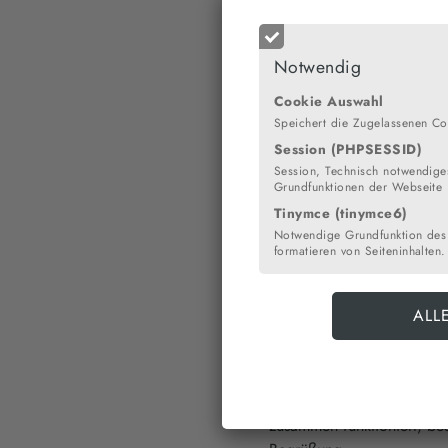
Notwendig
Nachwuchsmusiker der b
Adventstombola
Cookie Auswahl
Speichert die Zugelassenen Co
Von Denice May (Cuxhavener
Session (PHPSESSID)
Session, Technisch notwendiges
Grundfunktionen der Webseite
CUXHAVEN. Ein halbes Jahr 
Tinymce (tinymce6)
ganz wenige Schulen, die
Notwendige Grundfunktion des
(AAG) und das Lichtenberg
formatieren von Seiteninhalten.
Unterstützern zu verdanken
konnten Besucher jetzt bei
Den Auftakt machte das J
des Konzertes einen Hinwe
dass dies erst sein zweiter
übernommen“, erklärt Juli
zusammen funktioniert, be