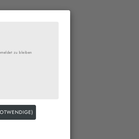
n Fächern Chemie oder
htenberg-Gymnasium (LiG)
n am Mittwoch mit ihren
emeldet zu bleiben
e in die Arbeitsgruppen
r eine Schatzsuche. Diese
e
 Unterschriften sammeln
ktion waren für die
en Jahrgangs gezeigt
d „Jazz Company Cuxhaven“
ben.